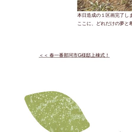
本日造成の１区画完了し
ここに、どれだけの夢と
＜＜
春一番那珂市G様邸上棟式！